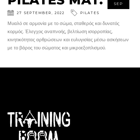
SEP
27
SEPTEMBER
,
2022
PILATES
Μυαλό σε αρμονία με το σώμα, σταθερός και δυνατός
κορμός. Έλεγχος αναπνοής, βελτίωση ισορροπίας,
κινητικότητας αρθρώσεων και ευλυγισίας μέσω ασκήσεων
με το βάρος του σώματος και μικροεξοπλισμού.