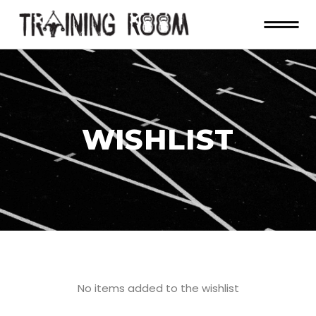
WISHLIST
No items added to the wishlist